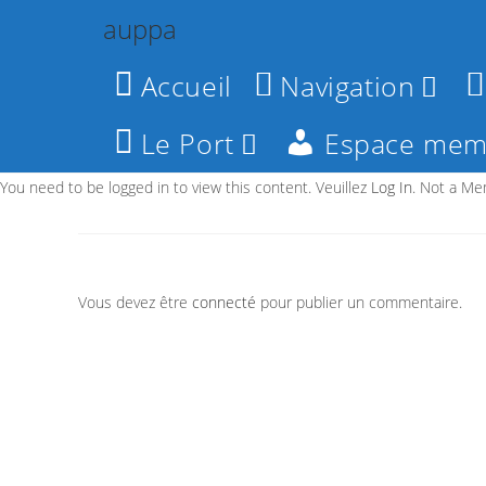
Skip
auppa
to
content
Accueil
Navigation
Le Port
Espace mem
You need to be logged in to view this content. Veuillez
Log In
. Not a M
Vous devez être
connecté
pour publier un commentaire.