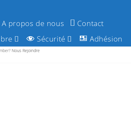
A propos de nous
Contact
bre
Sécurité
Adhésion
ember?
Nous Rejoindre