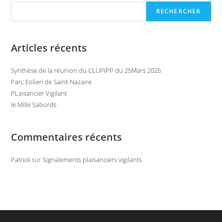
RECHERCHER
Articles récents
Synthèse de la réunion du CLUPIPP du 25Mars 2025
Parc Eolien de Saint-Nazaire
PLaisancier Vigilant
le Mille Sabords
Commentaires récents
Patrick
sur
Signalements plaisanciers vigilants