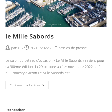
le Mille Sabords
Auteur/autrice
Publication
Post
pat56
30/10/2022
articles de presse
de
publiée :
category:
la
Le salon du bateau d’occasion « Le Mille Sabords » revient pour
publication :
sa 38ème édition du 29 octobre au 1er novembre 2022 au Port
du Crouesty à Arzon Le Mille Sabords est…
Le
Continuer La Lecture
Mille
Sabords
Rechercher