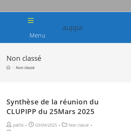
Skip
to
content
auppa
Menu
Non classé
>
Non classé
Synthèse de la réunion du
CLUPIPP du 25Mars 2025
Auteur/autrice
Publication
Post
pat56
03/04/2025
Non classé
de
publiée :
category: