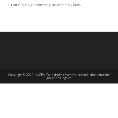
Patrick
sur
Signalements plaisanciers vigilants
Copyright © 2022. AUPPA. Tous droits réservés, reproduction interdite
,mentions légales