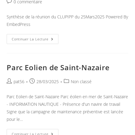
Commentaires
0 commentaire
la
de
publication :
la
Synthèse de la réunion du CLUPIPP du 25Mars2025 Powered By
publication :
EmbedPress
Synthèse
Continuer La Lecture
De
La
Réunion
Du
CLUPIPP
Du
Parc Eolien de Saint-Nazaire
25Mars
2025
Auteur/autrice
Publication
Post
pat56
28/03/2025
Non classé
de
publiée :
category:
la
Parc Eolien de Saint-Nazaire Parc éolien en mer de Saint-Nazaire
publication :
- INFORMATION NAUTIQUE - Présence d'un navire de travail
Signe que la campagne de maintenance préventive est lancée
pour le…
Parc
Continuer La Lecture